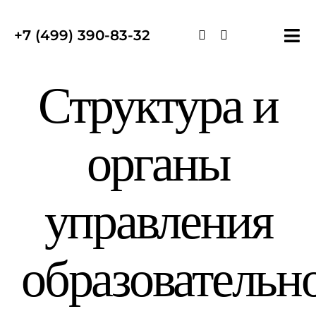
Skip
to
+7 (499) 390-83-32
Tog
content
Nav
Структура и
органы
управления
образовательн