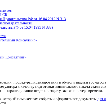
ументов
 ФСБ
 Правительства РФ от 16.04.2012 N 313
ческой деятельности
льства РФ от 15.04.1995 N 333)
кета
ительный Консалтинг»
ный Консалтинг»
рации, процедура лицензирования в области защиты государст
егулятора к качеству подготовки заявительного пакета стали е
— гарантированно ведет к возврату заявки и потере времени.
р, который поможет вам собрать и оформить все документы
для 
сти.