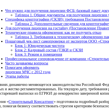
Что нужно для получения лицензии ФСБ: базовый пакет док
Таблица 1. Общие документы для получения лицензии
Специфика криптографии (СКЗИ): требования Постановления
Таблица 2. Дополнительные сведения для криптографи
Для получения лицензии на гостайну (Постановление Правите
Технические правила оформления: как не получить отказ
Таблица 3. Требования к техническому оформлению па
Пошаговый чек-лист самопроверки от экспертов ООО «Стро
Блок 1: Юридическая чистота
Блок 2: Кадровый состав (ТЗКИ и СКЗИ
Блок 3: Режим и помещения
Профессиональное сопровождение от компании «Строитель
Часто задаваемы вопросы
Помогаем оформить
лицензии МЧС с 2012 года
Этапы работы
виях динамично меняющегося законодательства Российской Феде
х и жестко регламентированных. На текущую дату, требования р
старевшей выписки из ЕГРЮЛ до некорректно заверенной копии 
ния «
Строительный Консалтинг
» подготовила подробный разбо
, помогая бизнесу соответствовать строгим критериям безопасно