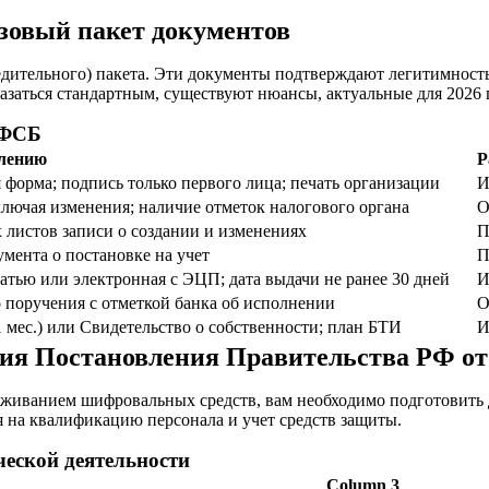
зовый пакет документов
дительного) пакета. Эти документы подтверждают легитимность
заться стандартным, существуют нюансы, актуальные для 2026 
 ФСБ
млению
Р
 форма; подпись только первого лица; печать организации
И
ключая изменения; наличие отметок налогового органа
О
х листов записи о создании и изменениях
П
умента о постановке на учет
П
атью или электронная с ЭЦП; дата выдачи не ранее 30 дней
И
 поручения с отметкой банка об исполнении
О
1 мес.) или Свидетельство о собственности; план БТИ
И
я Постановления Правительства РФ от 1
луживанием шифровальных средств, вам необходимо подготовить
я на квалификацию персонала и учет средств защиты.
еской деятельности
Column 3