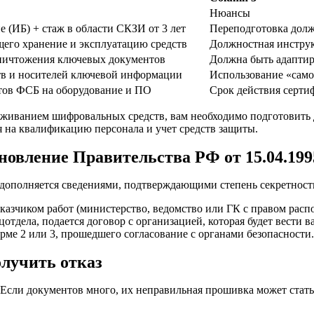
Нюансы
 (ИБ) + стаж в области СКЗИ от 3 лет
Переподготовка должн
его хранение и эксплуатацию средств
Должностная инструк
уничтожения ключевых документов
Должна быть адаптир
тв и носителей ключевой информации
Использование «сам
тов ФСБ на оборудование и ПО
Срок действия серти
луживанием шифровальных средств, вам необходимо подготовить
я на квалификацию персонала и учет средств защиты.
новление Правительства РФ от 15.04.199
 дополняется сведениями, подтверждающими степень секретнос
аказчиком работ (министерство, ведомство или ГК с правом рас
отдела, подается договор с организацией, которая будет вести 
рме 2 или 3, прошедшего согласование с органами безопасности.
олучить отказ
. Если документов много, их неправильная прошивка может стат