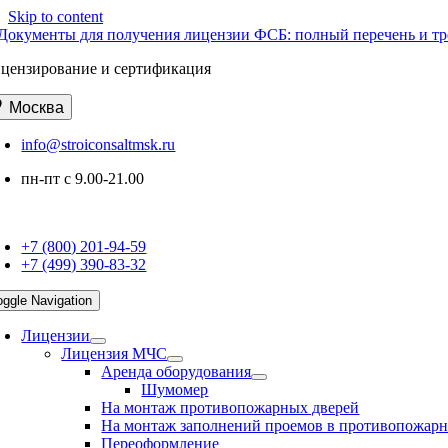
Skip to content
цензирование и сертификация
Москва
info@stroiconsaltmsk.ru
пн-пт с 9.00-21.00
+7 (800) 201-94-59
+7 (499) 390-83-32
oggle Navigation
Лицензии
Лицензия МЧС
Аренда оборудования
Шумомер
На монтаж противопожарных дверей
На монтаж заполнений проемов в противопожарн
Переоформление