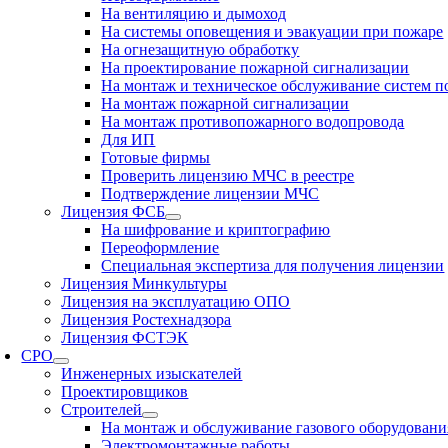
На вентиляцию и дымоход
На системы оповещения и эвакуации при пожаре
На огнезащитную обработку
На проектирование пожарной сигнализации
На монтаж и техническое обслуживание систем 
На монтаж пожарной сигнализации
На монтаж противопожарного водопровода
Для ИП
Готовые фирмы
Проверить лицензию МЧС в реестре
Подтверждение лицензии МЧС
Лицензия ФСБ
На шифрование и криптографию
Переоформление
Специальная экспертиза для получения лицензии
Лицензия Минкультуры
Лицензия на эксплуатацию ОПО
Лицензия Ростехнадзора
Лицензия ФСТЭК
СРО
Инженерных изыскателей
Проектировщиков
Строителей
На монтаж и обслуживание газового оборудовани
Электромонтажные работы