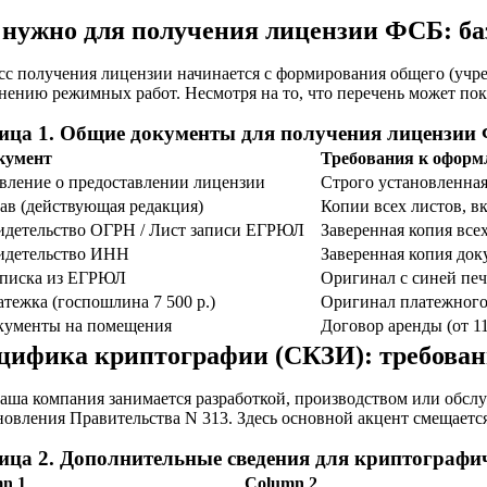
 нужно для получения лицензии ФСБ: ба
с получения лицензии начинается с формирования общего (учре
ению режимных работ. Несмотря на то, что перечень может пока
ица 1. Общие документы для получения лицензии
кумент
Требования к офор
вление о предоставлении лицензии
Строго установленная
ав (действующая редакция)
Копии всех листов, в
идетельство ОГРН / Лист записи ЕГРЮЛ
Заверенная копия все
идетельство ИНН
Заверенная копия док
писка из ЕГРЮЛ
Оригинал с синей печ
тежка (госпошлина 7 500 р.)
Оригинал платежного
кументы на помещения
Договор аренды (от 1
цифика криптографии (СКЗИ): требовани
аша компания занимается разработкой, производством или обс
овления Правительства N 313. Здесь основной акцент смещаетс
ица 2. Дополнительные сведения для криптографич
n 1
Column 2