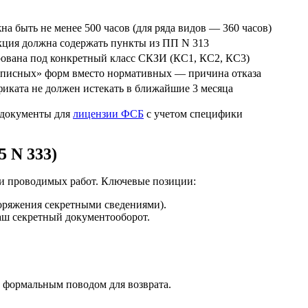
а быть не менее 500 часов (для ряда видов — 360 часов)
ция должна содержать пункты из ПП N 313
ована под конкретный класс СКЗИ (КС1, КС2, КС3)
описных» форм вместо нормативных — причина отказа
фиката не должен истекать в ближайшие 3 месяца
 документы для
лицензии ФСБ
с учетом специфики
5 N 333)
ти проводимых работ. Ключевые позиции:
поряжения секретными сведениями).
ваш секретный документооборот.
ь формальным поводом для возврата.