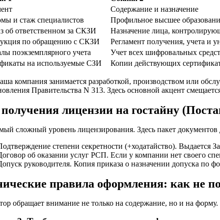
ент
Содержание и назначение
мы и стаж специалистов
Профильное высшее образование
з об ответственном за СКЗИ
Назначение лица, контролирующ
укция по обращению с СКЗИ
Регламент получения, учета и 
лы поэкземплярного учета
Учет всех шифровальных средс
фикаты на используемые СЗИ
Копии действующих сертифика
аша компания занимается разработкой, производством или обс
овления Правительства N 313. Здесь основной акцент смещаетс
 получения лицензии на гостайну (Поста
амый сложный уровень лицензирования. Здесь пакет документов
Подтверждение степени секретности (+ходатайство). Выдается З
Договор об оказании услуг РСП. Если у компании нет своего спец
Допуск руководителя. Копия приказа о назначении допуска по фо
нические правила оформления: как не п
тор обращает внимание не только на содержание, но и на форму