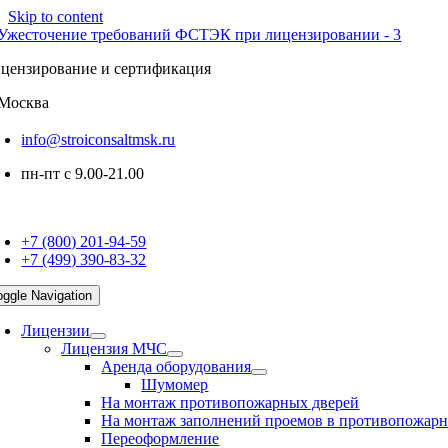
Skip to content
цензирование и сертификация
Москва
info@stroiconsaltmsk.ru
пн-пт с 9.00-21.00
+7 (800) 201-94-59
+7 (499) 390-83-32
oggle Navigation
Лицензии
Лицензия МЧС
Аренда оборудования
Шумомер
На монтаж противопожарных дверей
На монтаж заполнений проемов в противопожарн
Переоформление