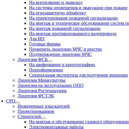
На вентиляцию и дымоход
На системы оповещения и эвакуации при пожаре
На огнезащитную обработку
На проектирование пожарной сигнализации
На монтаж и техническое обслуживание систем 
На монтаж пожарной сигнализации
На монтаж противопожарного водопровода
Для ИП
Готовые фирмы
Проверить лицензию МЧС в реестре
Подтверждение лицензии МЧС
Лицензия ФСБ
На шифрование и криптографию
Переоформление
Специальная экспертиза для получения лицензии
Лицензия Минкультуры
Лицензия на эксплуатацию ОПО
Лицензия Ростехнадзора
Лицензия ФСТЭК
СРО
Инженерных изыскателей
Проектировщиков
Строителей
На монтаж и обслуживание газового оборудовани
Электромонтажные работы