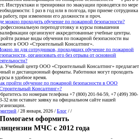
ет. Инструктажи и тренировки по эвакуации проводятся по мере
еобходимости: 1 раз в год или в полгода, при приеме сотрудника
а работу, при изменении его должности и проч.
де можно проходить обучение по пожарной безопасности?
рофессиональную переподготовку и курсы повышения
валификации организуют аккредитованные учебные центры.
ройти разные виды обучения по пожарной безопасности вы
ожете в ООО «Строительный Консалтинг».
ожно ли для сотрудников, проходящих обучение по пожарной
езопасности, организовать его без отрыва от основной
еятельности?
а. Учебный центр ООО «Строительный Консалтинг» предлагае
чный и дистанционный форматы. Работники могут проходить
урсы в удобное время.
ак пройти обучение по пожарной безопасности в ООО
Строительный Консалтинг»?
братитесь по номерам телефона +7 (800) 201-94-59, +7 (499) 390-
3-32 или оставьте заявку на официальном сайте нашей
рганизации.
митрий
/
28 января, 2026
/
Блог
/
/
Помогаем оформить
лицензии МЧС с 2012 года