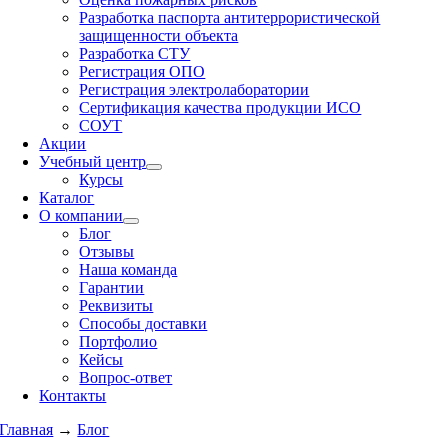
Разработка паспорта антитеррористической
защищенности объекта
Разработка СТУ
Регистрация ОПО
Регистрация электролаборатории
Сертификация качества продукции ИСО
СОУТ
Акции
Учебный центр
Курсы
Каталог
О компании
Блог
Отзывы
Наша команда
Гарантии
Реквизиты
Способы доставки
Портфолио
Кейсы
Вопрос-ответ
Контакты
Главная
→
Блог