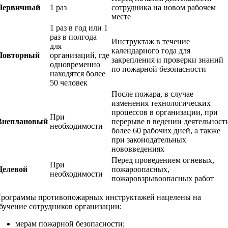
Первичный
1 раз
сотрудника на новом рабочем
месте
1 раз в год или 1
раз в полгода
Инструктаж в течение
для
календарного года для
Повторный
организаций, где
закрепления и проверки знаний
одновременно
по пожарной безопасности
находятся более
50 человек
После пожара, в случае
изменения технологических
процессов в организации, при
При
Внеплановый
перерыве в ведении деятельност
необходимости
более 60 рабочих дней, а также
при законодательных
нововведениях
Перед проведением огневых,
При
Целевой
пожароопасных,
необходимости
пожаровзрывоопасных работ
рограммы противопожарных инструктажей нацелены на
бучение сотрудников организации:
мерам пожарной безопасности;