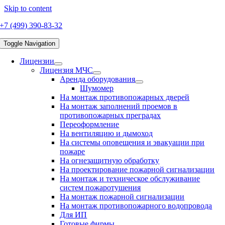
Skip to content
+7 (499) 390-83-32
Toggle Navigation
Лицензии
Лицензия МЧС
Аренда оборудования
Шумомер
На монтаж противопожарных дверей
На монтаж заполнений проемов в
противопожарных преградах
Переоформление
На вентиляцию и дымоход
На системы оповещения и эвакуации при
пожаре
На огнезащитную обработку
На проектирование пожарной сигнализации
На монтаж и техническое обслуживание
систем пожаротушения
На монтаж пожарной сигнализации
На монтаж противопожарного водопровода
Для ИП
Готовые фирмы