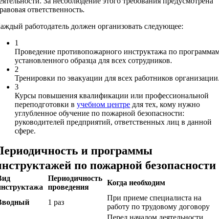
еятельности. За несоблюдение этого требования предусмотрена
равовая ответственность.
аждый работодатель должен организовать следующее:
1
Проведение противопожарного инструктажа по программа
установленного образца для всех сотрудников.
2
Тренировки по эвакуации для всех работников организации
3
Курсы повышения квалификации или профессиональной
переподготовки в
учебном центре
для тех, кому нужно
углубленное обучение по пожарной безопасности:
руководителей предприятий, ответственных лиц в данной
сфере.
Периодичность и программы
инструктажей по пожарной безопасности
Вид
Периодичность
Когда необходим
инструктажа
проведения
При приеме специалиста на
Вводный
1 раз
работу по трудовому договору
Перед началом деятельности